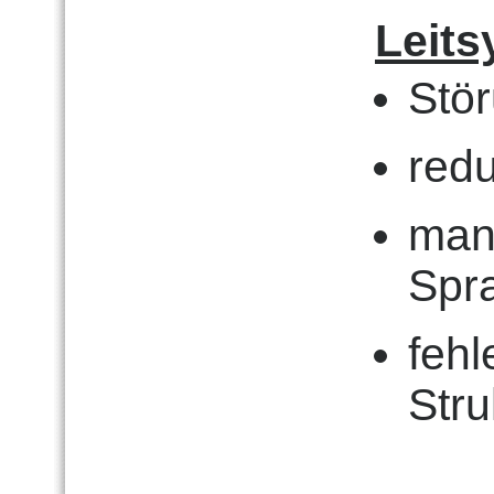
Leit
Stö
redu
man
Spr
fehl
Stru