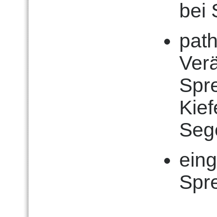
bei
pat
Ver
Spre
Kie
Sege
ein
Spr