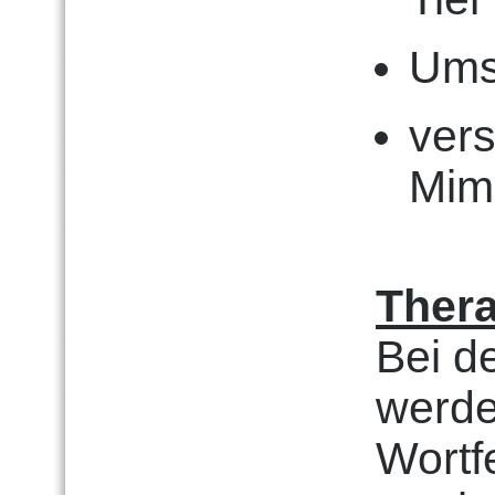
Ums
vers
Mim
Thera
Bei d
werde
Wortfe