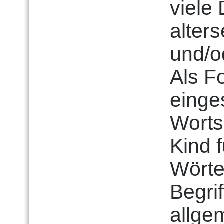
viele
alter
und/o
Als F
einge
Worts
Kind 
Wörte
Begrif
allge