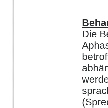
Beha
Die B
Aphas
betro
abhän
werde
sprac
(Spre