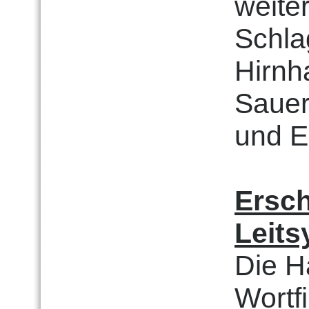
weite
Schlag
Hirnh
Sauer
und E
Ersc
Leit
Die H
Wortf