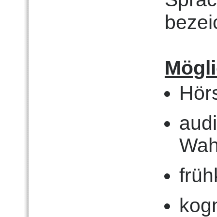
bezei
Mögl
Hör
audi
Wah
früh
kogn