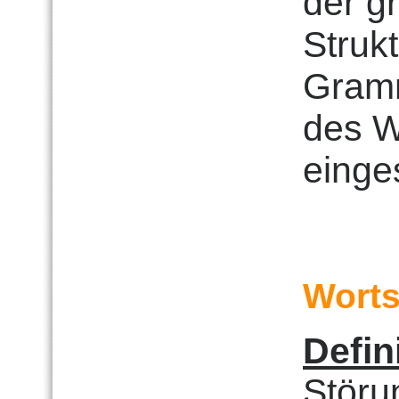
der g
Struk
Gramm
des W
einge
Worts
Defin
Störu