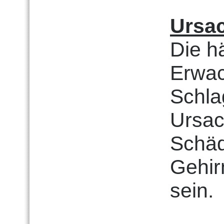
Ursa
Die h
Erwac
Schla
Ursac
Schäd
Gehir
sein.