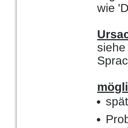
wie '
Ursa
siehe
Sprac
mögl
spä
Pro