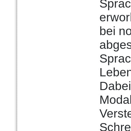
Sprac
erwor
bei n
abges
Sprac
Leben
Dabei
Modal
Verst
Schre