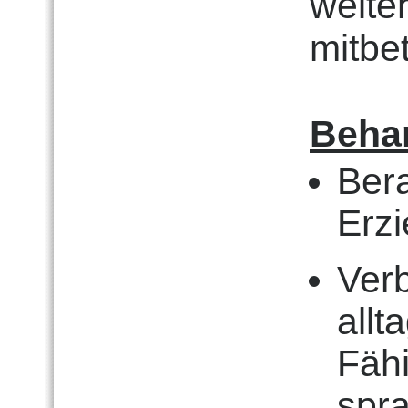
weite
mitbet
Beha
Bera
Erz
Ver
all
Fähi
spra