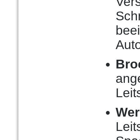
Ver
Sch
beei
Aut
Bro
ang
Leit
Wer
Lei