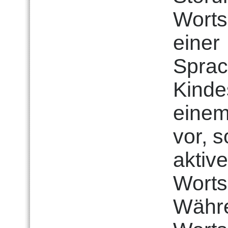
Wortsc
einer
Sprac
Kindes
einem
vor, 
aktiv
Worts
Währe