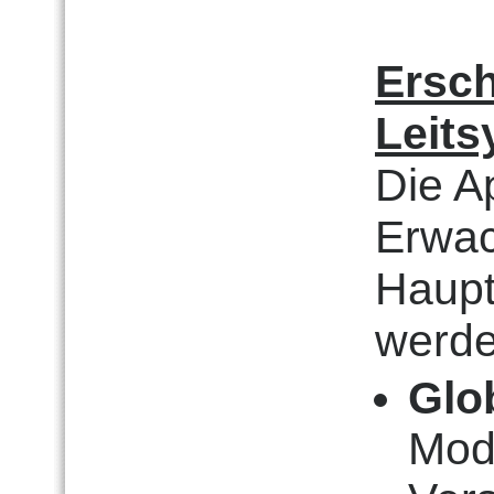
Ersc
Leit
Die A
Erwac
Haupt
werde
Glo
Moda