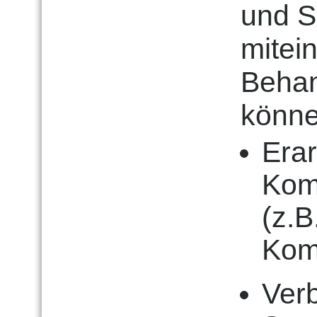
und S
mitei
Beha
könne
Erar
Kom
(z.B
Kom
Ver