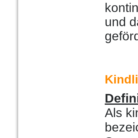
kontin
und d
geförd
Kindl
Defin
Als k
bezei