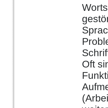
Worts
gestö
Sprac
Probl
Schri
Oft s
Funkt
Aufme
(Arbe