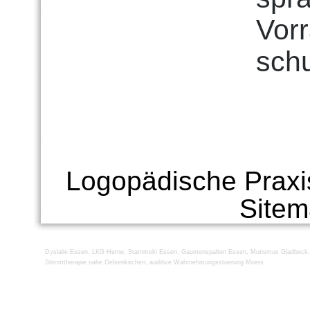
Vorr
sch
Logopädische Praxi
Site
Dyslalie Essen
,
LKG Herne
,
Stammeln Essen
,
Gaumenspalten Essen
,
Mutismus Gladbeck
Stimmtherapie nahe Gelsenkirchen
,
auditive Wahrnehmungsstoerung Moers