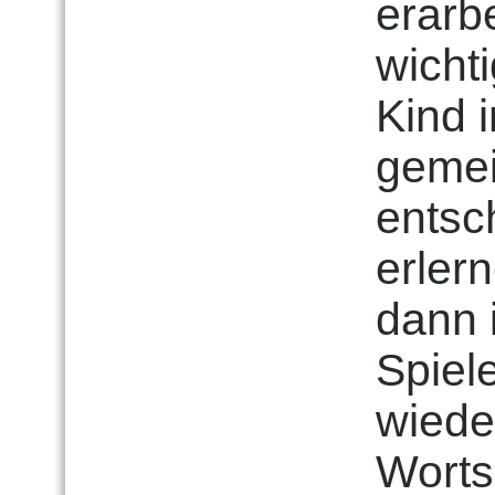
erarb
wichti
Kind i
gemei
entsc
erler
dann 
Spiel
wiede
Worts