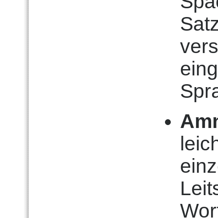
Spac
Sat
vers
ein
Spr
Amn
leic
ein
Lei
Wor