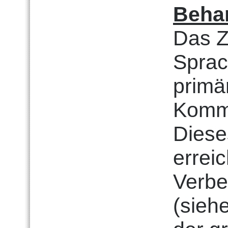
Beha
Das Z
Sprac
primä
Kommu
Diese
erreic
Verbe
(sieh