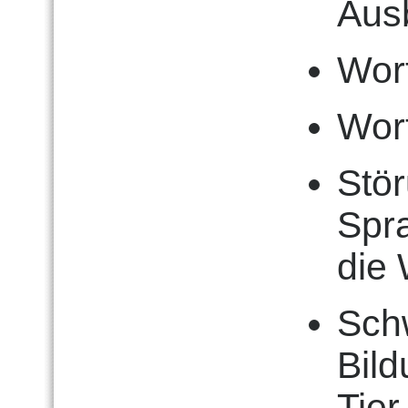
Aus
Wor
Wor
Stö
Spra
die
Schw
Bild
Tier