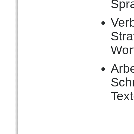
Spr
Ver
Str
Wor
Arb
Sch
Tex