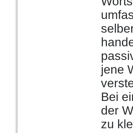
Worts
umfas
selbe
hande
passi
jene 
verste
Bei ei
der W
zu kl