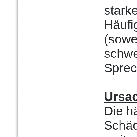
stark
Häufig
(sowe
schwe
Sprec
Ursa
Die h
Schäd