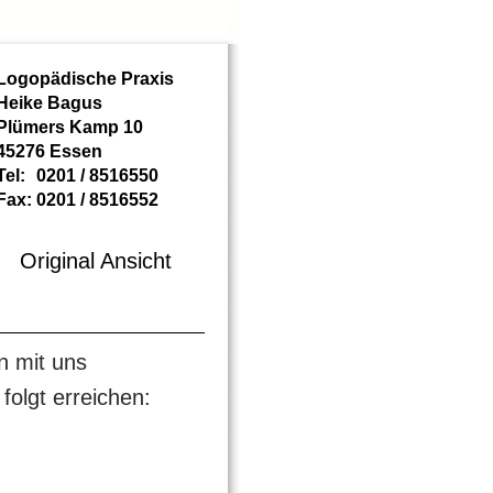
Logopädische Praxis
Heike Bagus
Plümers Kamp 10
45276 Essen
Tel:
0201 / 8516550
Fax:
0201 / 8516552
Original Ansicht
n mit uns
folgt erreichen: