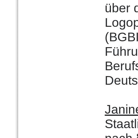
über 
Logop
(BGBI
Führu
Beruf
Deuts
Janin
Staat