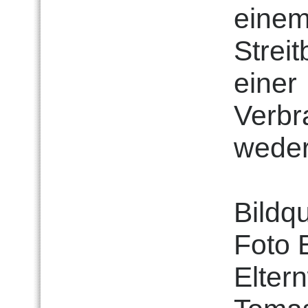
eine
Strei
einer
Verbr
weder 
Bildq
Foto 
Elter