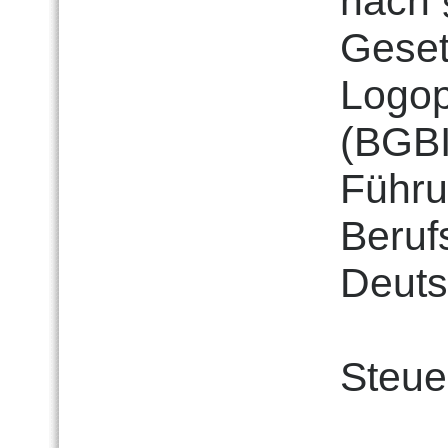
nach 
Geset
Logop
(BGBI
Führu
Beruf
Deuts
Steue