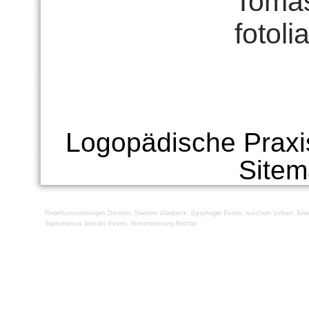
Tomas
fotoli
Logopädische Praxi
Site
Redeflussstoerungen Dorsten
,
Naeseln Gladbeck
,
Dysphagie Essen
,
nuscheln Velbert
,
Ent
Sigmatismus lateralis Essen
,
Stimmstoerung Bottrop